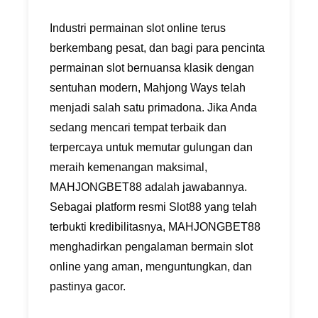
Industri permainan slot online terus
berkembang pesat, dan bagi para pencinta
permainan slot bernuansa klasik dengan
sentuhan modern, Mahjong Ways telah
menjadi salah satu primadona. Jika Anda
sedang mencari tempat terbaik dan
terpercaya untuk memutar gulungan dan
meraih kemenangan maksimal,
MAHJONGBET88 adalah jawabannya.
Sebagai platform resmi Slot88 yang telah
terbukti kredibilitasnya, MAHJONGBET88
menghadirkan pengalaman bermain slot
online yang aman, menguntungkan, dan
pastinya gacor.