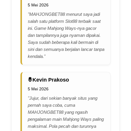
5 Mei 2026
"MAHJONGBET88 menurut saya jadi
salah satu platform Slot88 terbaik saat
ini. Game Mahjong Ways-nya gacor
dan tampilannya juga nyaman dipakai.
Saya sudah beberapa kali bermain di
sini dan semuanya berjalan lancar tanpa
kendala."
Kevin Prakoso
5 Mei 2026
"Jujur, dari sekian banyak situs yang
pernah saya coba, cuma
MAHJONGBET88 yang ngasih
pengalaman main Mahjong Ways paling
maksimal. Pola pecah dan turunnya