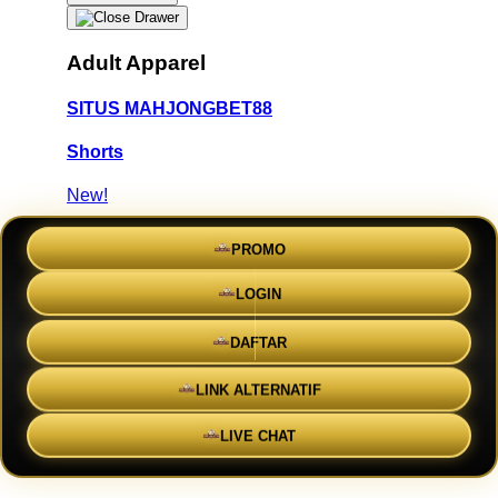
Adult Apparel
SITUS MAHJONGBET88
Shorts
New!
Hoodies
PROMO
Long Sleeve SITUS MAHJONGBET88
LOGIN
Crewneck Sweatshirts
DAFTAR
Tank Tops
LINK ALTERNATIF
Baseball SITUS MAHJONGBET88
LIVE CHAT
Kids Apparel