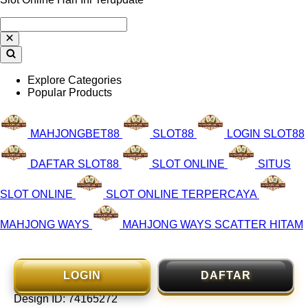
Explore Categories
Popular Products
MAHJONGBET88
SLOT88
LOGIN SLOT88
DAFTAR SLOT88
SLOT ONLINE
SITUS
SLOT ONLINE
SLOT ONLINE TERPERCAYA
MAHJONG WAYS
MAHJONG WAYS SCATTER HITAM
LOGIN
DAFTAR
Design ID: 74165272