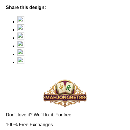
Share this design:
Don't love it? We'll fix it. For free.
100% Free Exchanges.