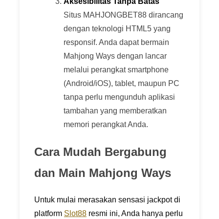
Aksesibilitas Tanpa Batas
Situs MAHJONGBET88 dirancang
dengan teknologi HTML5 yang
responsif. Anda dapat bermain
Mahjong Ways dengan lancar
melalui perangkat smartphone
(Android/iOS), tablet, maupun PC
tanpa perlu mengunduh aplikasi
tambahan yang memberatkan
memori perangkat Anda.
Cara Mudah Bergabung
dan Main Mahjong Ways
Untuk mulai merasakan sensasi jackpot di
platform
Slot88
resmi ini, Anda hanya perlu