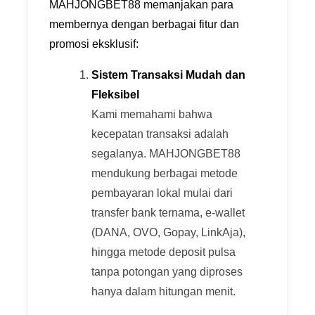
MAHJONGBET88 memanjakan para
membernya dengan berbagai fitur dan
promosi eksklusif:
Sistem Transaksi Mudah dan
Fleksibel
Kami memahami bahwa
kecepatan transaksi adalah
segalanya. MAHJONGBET88
mendukung berbagai metode
pembayaran lokal mulai dari
transfer bank ternama, e-wallet
(DANA, OVO, Gopay, LinkAja),
hingga metode deposit pulsa
tanpa potongan yang diproses
hanya dalam hitungan menit.