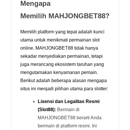
Mengapa
Memilih MAHJONGBET88?
Memilih platform yang tepat adalah kunci
utama untuk menikmati permainan slot
online. MAHJONGBET88 tidak hanya
sekadar menyediakan permainan, tetapi
juga merancang ekosistem taruhan yang
mengutamakan kenyamanan pemain.
Berikut adalah beberapa alasan mengapa
situs ini menjadi pilihan utama para slotter:
Lisensi dan Legalitas Resmi
(Slot88):
Bermain di
MAHJONGBET88 berarti Anda
bermain di platform resmi. Ini