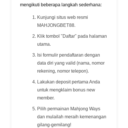
mengikuti beberapa langkah sederhana:
Kunjungi situs web resmi
MAHJONGBET88.
Klik tombol "Daftar" pada halaman
utama.
Isi formulir pendaftaran dengan
data diri yang valid (nama, nomor
rekening, nomor telepon).
Lakukan deposit pertama Anda
untuk mengklaim bonus new
member.
Pilih permainan Mahjong Ways
dan mulailah meraih kemenangan
gilang-gemilang!