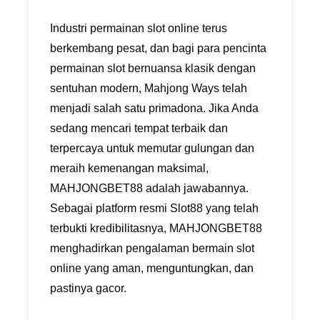
Industri permainan slot online terus
berkembang pesat, dan bagi para pencinta
permainan slot bernuansa klasik dengan
sentuhan modern, Mahjong Ways telah
menjadi salah satu primadona. Jika Anda
sedang mencari tempat terbaik dan
terpercaya untuk memutar gulungan dan
meraih kemenangan maksimal,
MAHJONGBET88 adalah jawabannya.
Sebagai platform resmi Slot88 yang telah
terbukti kredibilitasnya, MAHJONGBET88
menghadirkan pengalaman bermain slot
online yang aman, menguntungkan, dan
pastinya gacor.