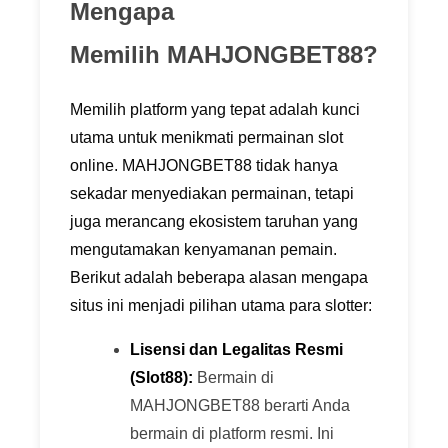
Mengapa
Memilih MAHJONGBET88?
Memilih platform yang tepat adalah kunci
utama untuk menikmati permainan slot
online. MAHJONGBET88 tidak hanya
sekadar menyediakan permainan, tetapi
juga merancang ekosistem taruhan yang
mengutamakan kenyamanan pemain.
Berikut adalah beberapa alasan mengapa
situs ini menjadi pilihan utama para slotter:
Lisensi dan Legalitas Resmi
(Slot88):
Bermain di
MAHJONGBET88 berarti Anda
bermain di platform resmi. Ini