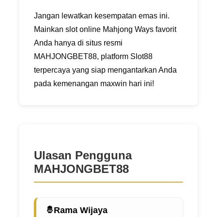
Jangan lewatkan kesempatan emas ini.
Mainkan slot online Mahjong Ways favorit
Anda hanya di situs resmi
MAHJONGBET88, platform Slot88
terpercaya yang siap mengantarkan Anda
pada kemenangan maxwin hari ini!
Ulasan Pengguna
MAHJONGBET88
Rama Wijaya