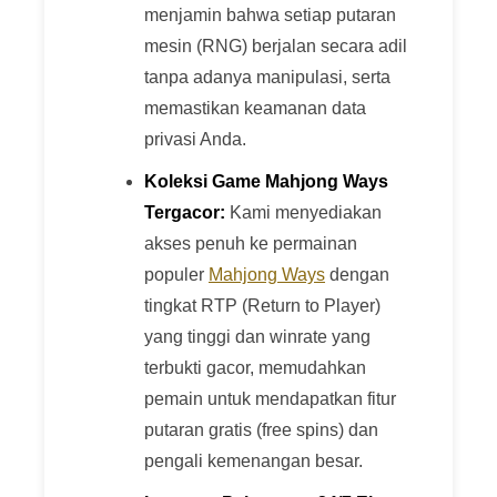
menjamin bahwa setiap putaran
mesin (RNG) berjalan secara adil
tanpa adanya manipulasi, serta
memastikan keamanan data
privasi Anda.
Koleksi Game Mahjong Ways
Tergacor:
Kami menyediakan
akses penuh ke permainan
populer
Mahjong Ways
dengan
tingkat RTP (Return to Player)
yang tinggi dan winrate yang
terbukti gacor, memudahkan
pemain untuk mendapatkan fitur
putaran gratis (free spins) dan
pengali kemenangan besar.