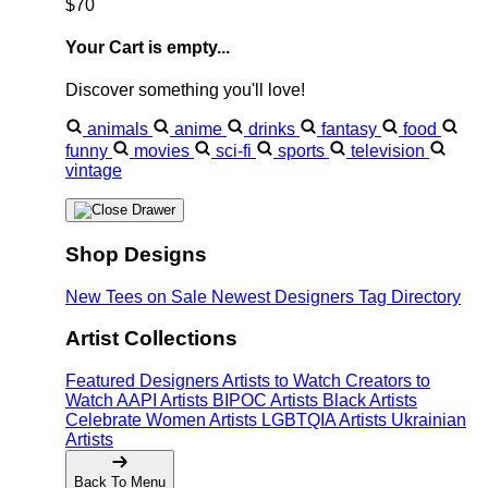
$70
Your Cart is empty...
Discover something you'll love!
animals
anime
drinks
fantasy
food
funny
movies
sci-fi
sports
television
vintage
Shop Designs
New Tees on Sale
Newest Designers
Tag Directory
Artist Collections
Featured Designers
Artists to Watch
Creators to
Watch
AAPI Artists
BIPOC Artists
Black Artists
Celebrate Women Artists
LGBTQIA Artists
Ukrainian
Artists
Back To Menu