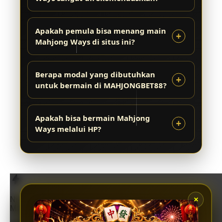
Apakah pemula bisa menang main
Mahjong Ways di situs ini?
Berapa modal yang dibutuhkan
untuk bermain di MAHJONGBET88?
Apakah bisa bermain Mahjong
Ways melalui HP?
Nikmati
Bonus Deposit 5%
Bagi Pemain Setia
×
MAHJONGBET88!