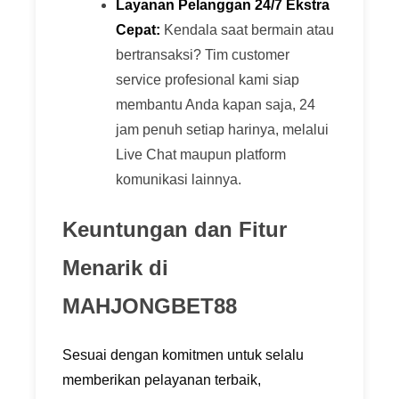
Layanan Pelanggan 24/7 Ekstra
Cepat:
Kendala saat bermain atau
bertransaksi? Tim customer
service profesional kami siap
membantu Anda kapan saja, 24
jam penuh setiap harinya, melalui
Live Chat maupun platform
komunikasi lainnya.
Keuntungan dan Fitur
Menarik di
MAHJONGBET88
Sesuai dengan komitmen untuk selalu
memberikan pelayanan terbaik,