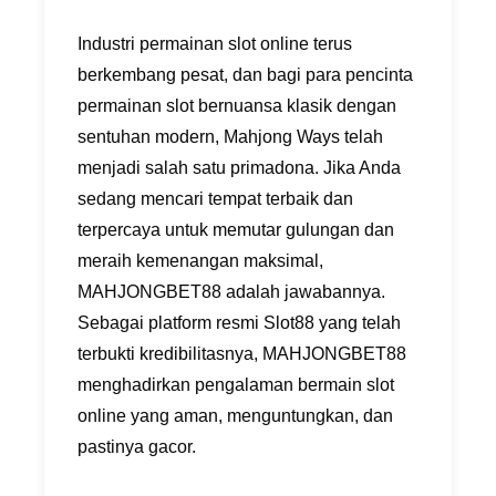
Industri permainan slot online terus
berkembang pesat, dan bagi para pencinta
permainan slot bernuansa klasik dengan
sentuhan modern, Mahjong Ways telah
menjadi salah satu primadona. Jika Anda
sedang mencari tempat terbaik dan
terpercaya untuk memutar gulungan dan
meraih kemenangan maksimal,
MAHJONGBET88 adalah jawabannya.
Sebagai platform resmi Slot88 yang telah
terbukti kredibilitasnya, MAHJONGBET88
menghadirkan pengalaman bermain slot
online yang aman, menguntungkan, dan
pastinya gacor.