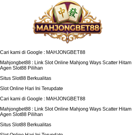
Cari kami di Google : MAHJONGBET88
Mahjongbet88 : Link Slot Online Mahjong Ways Scatter Hitam
Agen Slot88 Pilihan
Situs Slot88 Berkualitas
Slot Online Hari Ini Terupdate
Cari kami di Google : MAHJONGBET88
Mahjongbet88 : Link Slot Online Mahjong Ways Scatter Hitam
Agen Slot88 Pilihan
Situs Slot88 Berkualitas
Slot Online Hari Ini Terupdate