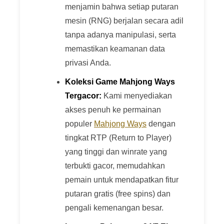
menjamin bahwa setiap putaran
mesin (RNG) berjalan secara adil
tanpa adanya manipulasi, serta
memastikan keamanan data
privasi Anda.
Koleksi Game Mahjong Ways
Tergacor:
Kami menyediakan
akses penuh ke permainan
populer
Mahjong Ways
dengan
tingkat RTP (Return to Player)
yang tinggi dan winrate yang
terbukti gacor, memudahkan
pemain untuk mendapatkan fitur
putaran gratis (free spins) dan
pengali kemenangan besar.