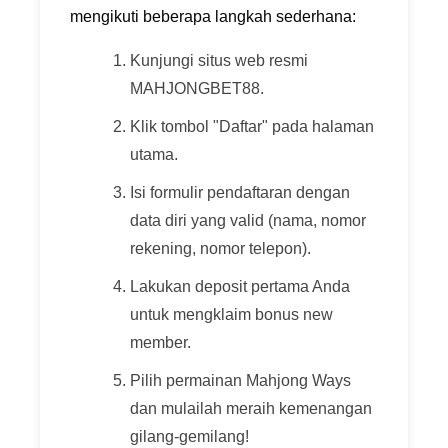
mengikuti beberapa langkah sederhana:
Kunjungi situs web resmi
MAHJONGBET88.
Klik tombol "Daftar" pada halaman
utama.
Isi formulir pendaftaran dengan
data diri yang valid (nama, nomor
rekening, nomor telepon).
Lakukan deposit pertama Anda
untuk mengklaim bonus new
member.
Pilih permainan Mahjong Ways
dan mulailah meraih kemenangan
gilang-gemilang!