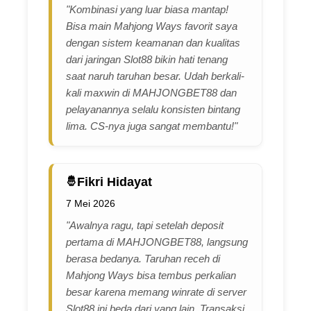
"Kombinasi yang luar biasa mantap!
Bisa main Mahjong Ways favorit saya
dengan sistem keamanan dan kualitas
dari jaringan Slot88 bikin hati tenang
saat naruh taruhan besar. Udah berkali-
kali maxwin di MAHJONGBET88 dan
pelayanannya selalu konsisten bintang
lima. CS-nya juga sangat membantu!"
Fikri Hidayat
7 Mei 2026
"Awalnya ragu, tapi setelah deposit
pertama di MAHJONGBET88, langsung
berasa bedanya. Taruhan receh di
Mahjong Ways bisa tembus perkalian
besar karena memang winrate di server
Slot88 ini beda dari yang lain. Transaksi